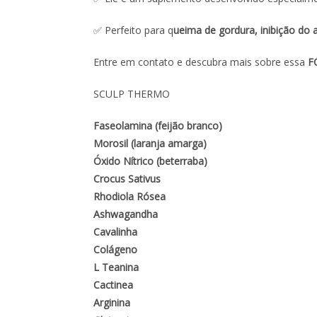
✅ Perfeito para q
ueima de gordura, inibição do 
Entre em contato e descubra mais sobre essa
FÓ
SCULP THERMO
Faseolamina (feijão branco)
Morosil (laranja amarga)
Óxido Nítrico (beterraba)
Crocus Sativus
Rhodiola Rósea
Ashwagandha
Cavalinha
Colágeno
L Teanina
Cactinea
Arginina