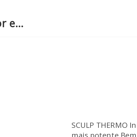
or e…
Seja Consultor - CLIQUE AQUI
SCULP THERMO Ini
mais potente Bem 