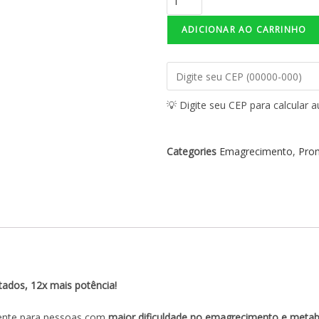
ADICIONAR AO CARRINHO
💡 Digite seu CEP para calcular 
Categories
Emagrecimento
,
Pro
ltados, 12x mais potência!
mente para pessoas com
maior dificuldade no emagrecimento e metabo