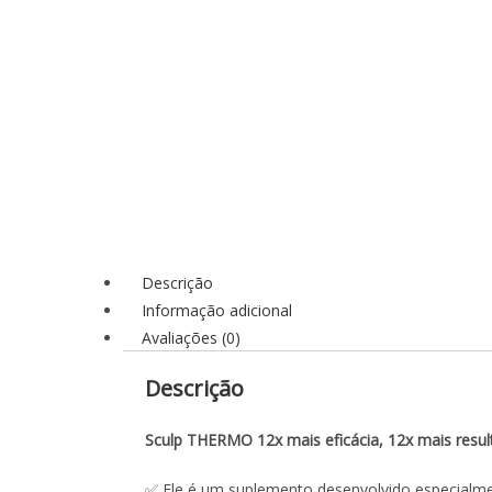
Descrição
Informação adicional
Avaliações (0)
Descrição
Sculp THERMO
12x mais eficácia, 12x mais resu
✅ Ele é um suplemento desenvolvido especial