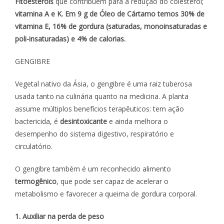
Fitoesteróis
que contribuem para a redução do colesterol;
vitamina A e K. Em 9 g de Óleo de Cártamo temos 30% de
vitamina E, 16% de gordura (saturadas, monoinsaturadas e
poli-insaturadas) e 4% de calorias.
GENGIBRE
Vegetal nativo da Ásia, o gengibre é uma raiz tuberosa
usada tanto na culinária quanto na medicina. A planta
assume múltiplos benefícios terapêuticos: tem ação
bactericida, é
desintoxicante
e ainda melhora o
desempenho do sistema digestivo, respiratório e
circulatório.
O gengibre também é um reconhecido alimento
termogênico
, que pode ser capaz de acelerar o
metabolismo e favorecer a queima de gordura corporal.
1. Auxiliar na perda de peso