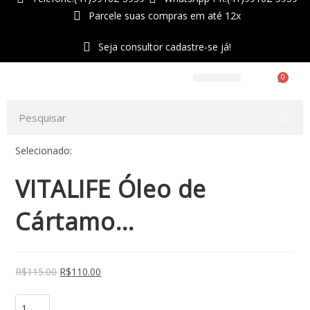
Parcele suas compras em até 12x
Seja consultor cadastre-se já!
0
Telefone:(47)99212-9640
WhatsApp:(47)99212-9640
Perfumes e Cosméticos
Selecionado:
VITALIFE Óleo de
Cártamo…
R$
115.00
R$
110.00