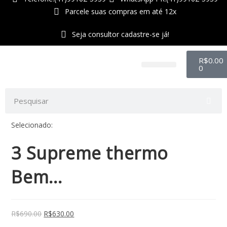
Parcele suas compras em até 12x
Seja consultor cadastre-se já!
R$
0.00
0
Telefone:(47)99212-9640
WhatsApp:(47)99212-9640
Perfumes e Cosméticos
Selecionado:
3 Supreme thermo
Bem…
R$
690.00
R$
630.00