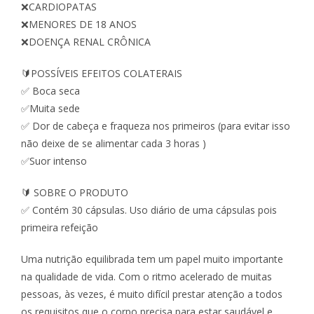
❌CARDIOPATAS
❌MENORES DE 18 ANOS
❌DOENÇA RENAL CRÔNICA
🔰POSSÍVEIS EFEITOS COLATERAIS
✅ Boca seca
✅Muita sede
✅ Dor de cabeça e fraqueza nos primeiros (para evitar isso
não deixe de se alimentar cada 3 horas )
✅Suor intenso
🔰 SOBRE O PRODUTO
✅ Contém 30 cápsulas. Uso diário de uma cápsulas pois
primeira refeição
Uma nutrição equilibrada tem um papel muito importante
na qualidade de vida. Com o ritmo acelerado de muitas
pessoas, às vezes, é muito difícil prestar atenção a todos
os requisitos que o corpo precisa para estar saudável e