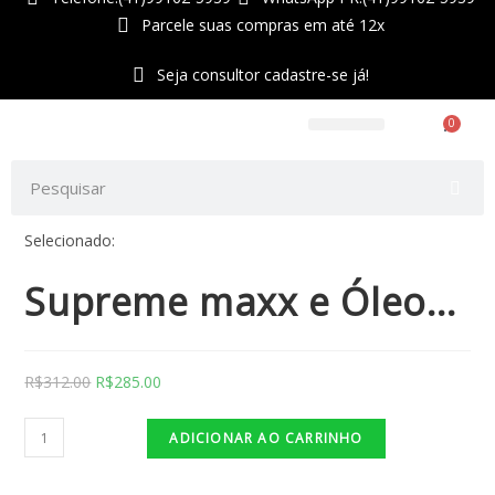
Parcele suas compras em até 12x
Seja consultor cadastre-se já!
0
Telefone:(47)99212-9640
WhatsApp:(47)99212-9640
Perfumes e Cosméticos
Selecionado:
Supreme maxx e Óleo…
R$
312.00
R$
285.00
ADICIONAR AO CARRINHO