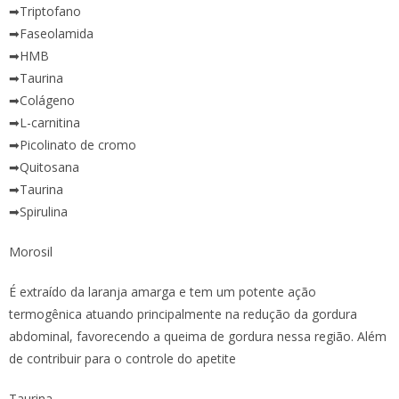
➡Triptofano
➡Faseolamida
➡HMB
➡Taurina
➡Colágeno
➡L-carnitina
➡Picolinato de cromo
➡Quitosana
➡Taurina
➡Spirulina
Morosil
É extraído da laranja amarga e tem um potente ação
termogênica atuando principalmente na redução da gordura
abdominal, favorecendo a queima de gordura nessa região. Além
de contribuir para o controle do apetite
Taurina